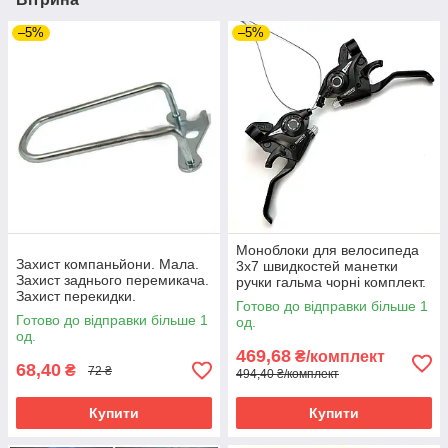
–5%
–5%
Моноблоки для велосипеда
Захист компаньйони. Мала.
3х7 швидкостей манетки
Захист заднього перемикача.
ручки гальма чорні комплект.
Захист перекидки.
Велосипедні моноблоки 3 на
Готово до відправки більше 1
7 передач
Готово до відправки більше 1
од.
од.
469,68
₴/комплект
68,40
₴
72 ₴
494,40 ₴/комплект
Купити
Купити