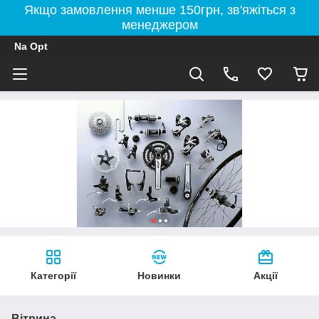
Якщо замовлення менше 150грн, зв'яжіться з
менеджером
Na Opt
Категорії
Новинки
Акції
Вітрина