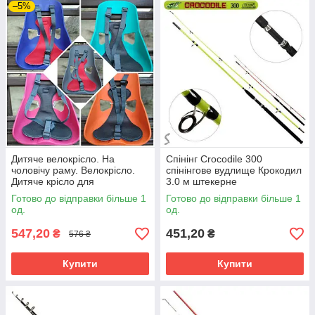
–5%
Дитяче велокрісло. На
Спінінг Crocodile 300
чоловічу раму. Велокрісло.
спінінгове вудлище Крокодил
Дитяче крісло для
3.0 м штекерне
велосипеда. Крісло для
склопластикове тест 100-250
Готово до відправки більше 1
Готово до відправки більше 1
велосипеда.
г. Спінінг штекерний Crocodil
од.
од.
547,20
451,20
₴
₴
576 ₴
Купити
Купити