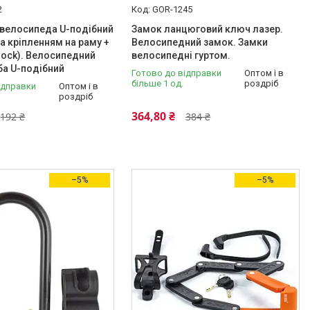
2
GOR-1245
 велосипеда U-подібний
Замок ланцюговий ключ лазер.
та кріпленням на раму +
Велосипедний замок. Замки
-lock). Велосипедний
велосипедні гуртом.
ба U-подібний
Готово до відправки
Оптом і в
більше 1 од.
роздріб
ідправки
Оптом і в
роздріб
364,80 ₴
192 ₴
384 ₴
–5%
–5%