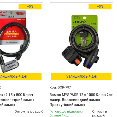
–5%
–5%
алишилось 4 дні
Залишилось 4 дні
2
GOR-797
кий 15 х 800 Ключ
Замок MYSPASE 12 х 1000 Ключ 2ст
елосипедний замок.
лазер. Велосипедний замок.
ий замок.
Протиугінний замок.
Оптом і в роздріб
Готово до відправки
Оптом і в
більше 1 од.
роздріб