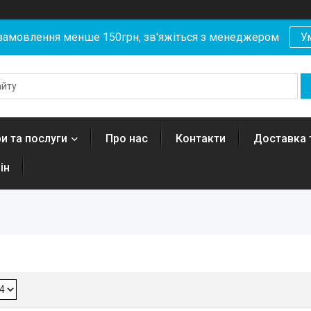
замовлення менше 150грн, зв'яжіться з менеджером
У
и та послуги
Про нас
Контакти
Доставка 
ін