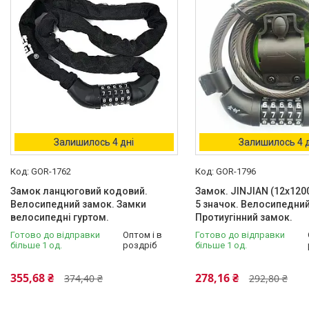
Садовий інвентар
Запчастини для
бензогенераторів
Ролики, Скейти, Пеніборди,
Гіроборди
Розпродаж тижня
М'які іграшки
Залишилось 4 дні
Залишилось 4 д
Про нас
Відгуки
GOR-1762
GOR-1796
Замок ланцюговий кодовий.
Замок. JINJIAN (12x120
Велосипедний замок. Замки
5 значок. Велосипедний
велосипедні гуртом.
Протиугінний замок.
Готово до відправки
Оптом і в
Готово до відправки
більше 1 од.
роздріб
більше 1 од.
355,68 ₴
278,16 ₴
374,40 ₴
292,80 ₴