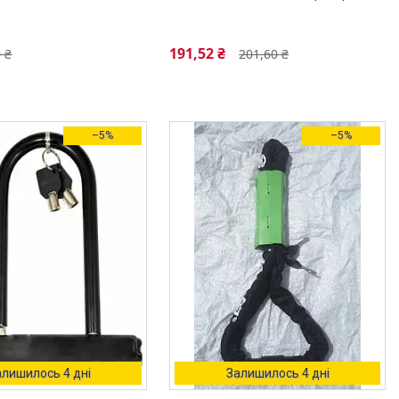
191,52 ₴
 ₴
201,60 ₴
–5%
–5%
алишилось 4 дні
Залишилось 4 дні