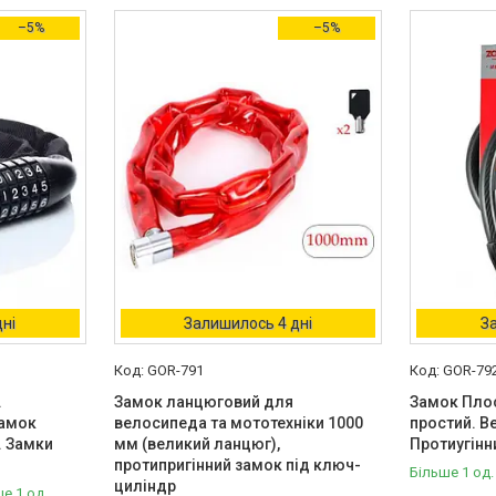
–5%
–5%
ні
Залишилось 4 дні
З
GOR-791
GOR-79
.
Замок ланцюговий для
Замок Плос
Замок
велосипеда та мототехніки 1000
простий. В
. Замки
мм (великий ланцюг),
Протиугінн
протипригінний замок під ключ-
Більше 1 од.
циліндр
е 1 од.