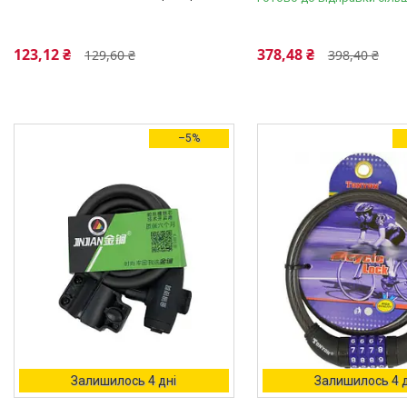
Велокамера
Велосипедні втулки, вали, осі,
каретки
123,12 ₴
378,48 ₴
129,60 ₴
398,40 ₴
Велосипедні багажники,
кошики, дитячі крісла
Велосипедні Перекидки,
Манетки, Шіфтери
–5%
Вело Сідла, Штирі, Чохли,
Хомути
Велосипедні Сумки
Вело, Мото, Авто - Насоси,
Шланги, Наконечники
Велосипедні Колеса (вилсеты)
Велосипедне
Електрообладнання
Велосипедний інструмент
(велоключи)
Вело Гальма і комплектуючі
Залишилось 4 дні
Залишилось 4 д
Інше