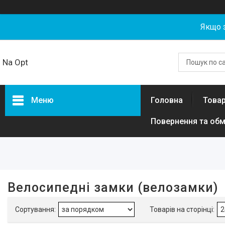
Якщо 
Na Opt
Меню
Головна
Товар
Повернення та обм
Фільтри
Ціна
Наявність
Велосипедні замки (велозамки)
В наявності
19