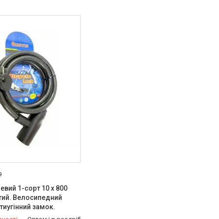
9
вий 1-сорт 10 х 800
тий. Велосипедний
тиугінний замок.