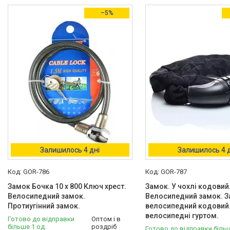
–5%
Товари та послуги
Акумуляторні збірки та
елементи 18650, 21700,
LiFePO4 гуртом від NaOpt
Power
Риболовля
Бензозапчастини
Запчастини та комплектуючі
для електротехніки, самокатів,
гіроббордів, E-Bike.
Велосипеди,
Залишилось 4 дні
Залишилось 4 д
Електровелосипеди Самокати
Електросамокати
GOR-786
GOR-787
Велозапчастини. Велодетали.
Вело аксесуари. Вело
Замок Бочка 10 х 800 Ключ хрест.
Замок. У чохлі кодовий
покришки. Вело камери. Вело
Велосипедний замок.
Велосипедний замок. 
багажники. Вело світло.
Протиугінний замок.
велосипедний кодовий
велосипедні гуртом.
Готово до відправки
Оптом і в
Велопокрышка
більше 1 од.
роздріб
Готово до відправки більш