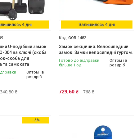
алишилось 4 дні
Залишилось 4 дні
99
GOR-1482
ний U-подібний замок
Замок секційний. Велосипедний
O-004 на ключі (скоба
замок. Замки велосипедні гуртом.
мок-скоба для
Готово до відправки
Оптом і в
а та самоката
більше 1 од.
роздріб
ідправки
Оптом і в
роздріб
729,60 ₴
340,80 ₴
768 ₴
–5%