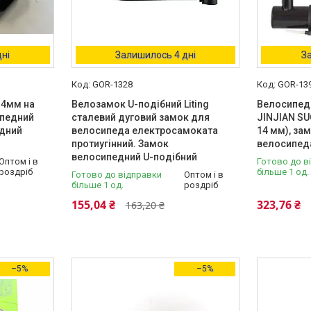
ні
Залишилось 4 дні
З
GOR-1328
GOR-13
 4мм на
Велозамок U-подібний Liting
Велосипед
ипедний
сталевий дуговий замок для
JINJIAN SU
едний
велосипеда електросамоката
14 мм), за
протиугінний. Замок
велосипед
велосипедний U-подібний
Оптом і в
Готово до в
роздріб
більше 1 од.
Готово до відправки
Оптом і в
більше 1 од.
роздріб
155,04 ₴
323,76 ₴
163,20 ₴
–5%
–5%