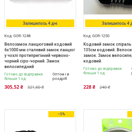
Велосипедні Сигнали.
Велосипедні Дзвінки.
Велосипедні Повороти.
Велосипедні стоп сигнали.
Залишилось 4 дні
Залишилось 4 д
Велосипедні фляги.
Велосипедні флягодержателі.
GOR-1248
GOR-1250
Велосипедні дзеркала
Велозамок ланцюговий кодовий
Кодовий замок спіраль
Латки і клей для камер
6х1000 мм сталевий замок ланцюг
135см кодовий. Велос
антипрокольный герметик
у чохлі протипригінний червоно-
замок. Замок велосип
чорний сіро-чорний. Замок
кодовий.
Вело захист для рами вилки
велосипедний
зірок і компаньол
Готово до відправки
більше 1 од.
Готово до відправки
Оптом і в
Велосипедна мастило
більше 1 од.
роздріб
ланцюга, підшипників та інших
305,52 ₴
228 ₴
321,60 ₴
240 ₴
механізмів
Велокомп'ютери
Велосипедні власники
телефонів, холдери
–5%
Покришки і камери на дитячі
коляски
Мото покришки і камери