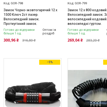
GOR-798
GOR-799
Велосипедні Крила
Замок Чорно-жовтогарячий 12 х
Замок 12 х 800 кодовий
Велосипедні Ручки (гріпси),
1500 Ключ 2ст лазер.
Велосипедний замок. 
Рогу
Велосипедний замок.
велосипедний кодовий
Велосипедні вилки і
Протиугінний замок.
велосипедні гуртом.
комплектуючі
Готово до відправки
Оптом і в
Готово до відправки
Велосипедні замки
більше 1 од.
роздріб
більше 1 од.
(велозамки)
300,96 ₴
269,04 ₴
316,80 ₴
283,20 ₴
Велосипедні Касети, Шатуни,
Зірки,
Велосипедні педалі
Велосипедні Підніжки
–5%
Велосипедні Керма, виноси
керма, кермові набори
Спиці
Велосипедні Ланцюги, замки
ланцюга
Велоподшипники
Екіпіровка велосипедиста