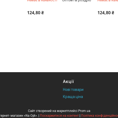
Немає в наявності
Оптом і в роздріб
Немає в ная
+380 (96) 246-24-66
+380 (96) 
124,80 ₴
124,80 ₴
Акції
Нові товари
Краща ціна
Сайт створений на маркетплейсі
Prom.ua
Інтернет- магазин «Na Opt». |
Поскаржитися на контент
|
Політика конфіденційно