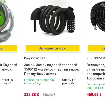
ні
Залишилось 4 дні
З
GOR-1797
GOR-17
0) Кодовий
Замок. Замок кодовий тросовий
Велосипедн
 замок.
1500*12 мм Велосипедный замок.
сигналізац
Протиугінний замок.
протипригі
Тросовий 
Оптом і в
Готово до відправки
Оптом і в
роздріб
більше 1 од.
роздріб
Готово до в
більше 1 од.
332,88 ₴
469,68 ₴
350,40 ₴