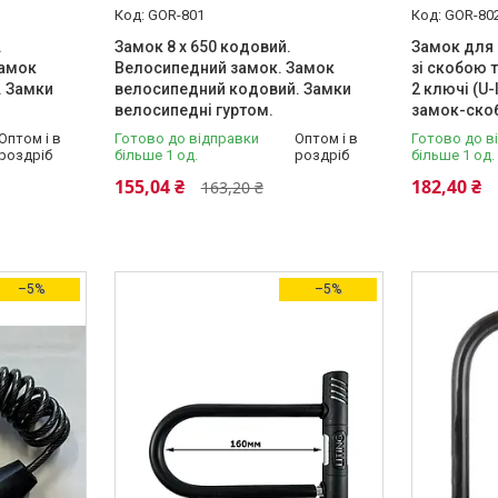
GOR-801
GOR-80
.
Замок 8 х 650 кодовий.
Замок для
Замок
Велосипедний замок. Замок
зі скобою 
. Замки
велосипедний кодовий. Замки
2 ключі (U
велосипедні гуртом.
замок-ско
Оптом і в
Готово до відправки
Оптом і в
Готово до в
роздріб
більше 1 од.
роздріб
більше 1 од.
155,04 ₴
182,40 ₴
163,20 ₴
–5%
–5%