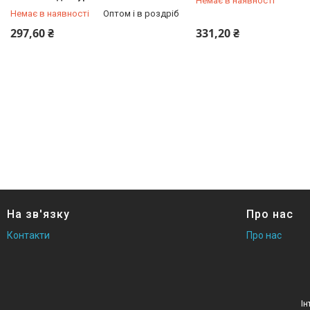
Немає в наявності
Немає в наявності
Оптом і в роздріб
+380 (96) 246-24-66
+380 (96) 246-24-66
297,60 ₴
331,20 ₴
На зв'язку
Про нас
Контакти
Про нас