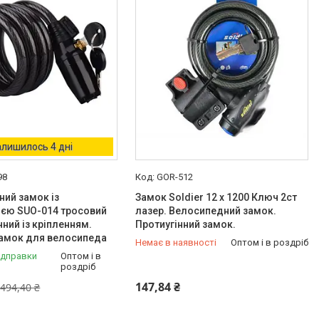
алишилось 4 дні
98
GOR-512
ий замок із
Замок Soldier 12 х 1200 Ключ 2ст
ією SUO-014 тросовий
лазер. Велосипедний замок.
нний із кріпленням.
Протиугінний замок.
замок для велосипеда
Немає в наявності
Оптом і в роздріб
ідправки
Оптом і в
роздріб
+380 (96) 246-24-66
147,84 ₴
494,40 ₴