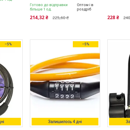
Готово до відправки
Оптом і в
більше 1 од.
роздріб
214,32 ₴
228 ₴
225,60 ₴
240
–5%
–5%
ні
Залишилось 4 дні
З