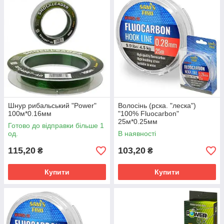
Шнур рибальський "Power"
Волосінь (рска. "леска")
100м*0.16мм
"100% Fluocarbon"
25м*0.25мм
Готово до відправки більше 1
од.
В наявності
115,20
103,20
₴
₴
Купити
Купити