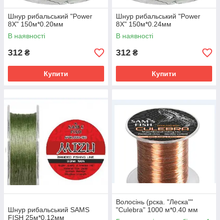
Шнур рибальський "Power
Шнур рибальський "Power
8X" 150м*0.20мм
8X" 150м*0.24мм
В наявності
В наявності
312
312
₴
₴
Купити
Купити
Волосінь (рска. "Леска""
Шнур рибальський SAMS
"Culebra" 1000 м*0.40 мм
FISH 25м*0.12мм