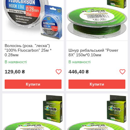
Волосінь (рска. "леска")
"100% Fluocarbon" 25м *
Шнур рибальський "Power
0.28мм
8X" 150м*0.10мм
В наявності
В наявності
129,60
446,40
₴
₴
Купити
Купити