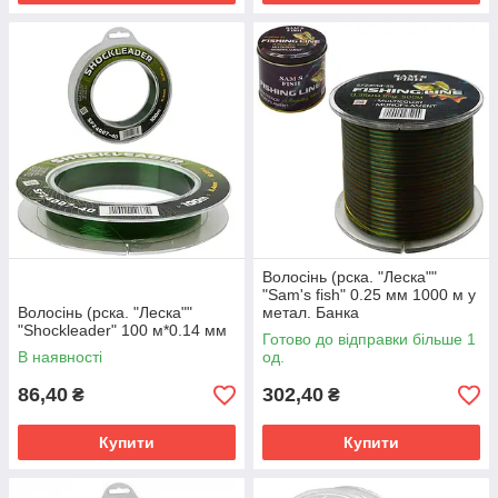
Волосінь (рска. "Леска""
"Sam's fish" 0.25 мм 1000 м у
Волосінь (рска. "Леска""
метал. Банка
"Shockleader" 100 м*0.14 мм
Готово до відправки більше 1
В наявності
од.
86,40
302,40
₴
₴
Купити
Купити