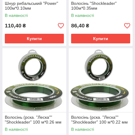
Шнур рибальський "Power"
Волосінь "Shockleader"
100м*0.10мм
100м*0.35мм
В наявності
В наявності
110,40
86,40
₴
₴
Купити
Купити
Волосінь (рска. "Леска""
Волосінь (рска. "Леска""
"Shockleader" 100 м*0.26 мм
"Shockleader" 100 м*0.22 мм
В наявності
В наявності