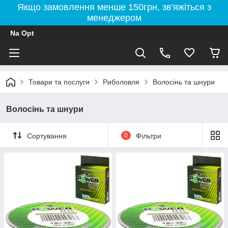
Якщо замовлення менше 150грн, зв'яжіться з
менеджером
Na Opt
Товари та послуги
Риболовля
Волосінь та шнури
Волосінь та шнури
Сортування
0
Фільтри