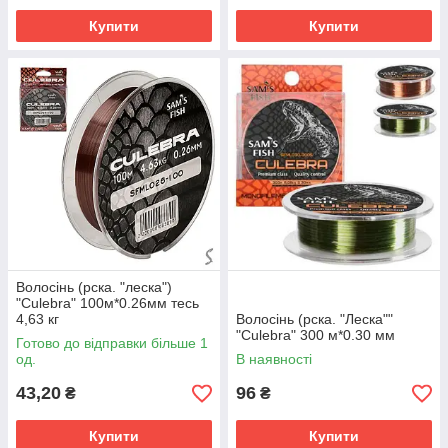
Купити
Купити
Волосінь (рска. "леска")
"Culebra" 100м*0.26мм тесь
4,63 кг
Волосінь (рска. "Леска""
"Culebra" 300 м*0.30 мм
Готово до відправки більше 1
од.
В наявності
43,20
96
₴
₴
Купити
Купити