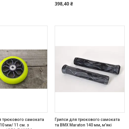
398,40 ₴
я трюкового самоката
Грипси для трюкового самоката
10 мм/ 11 см. з
та BMX Maraton 140 мм, м'які