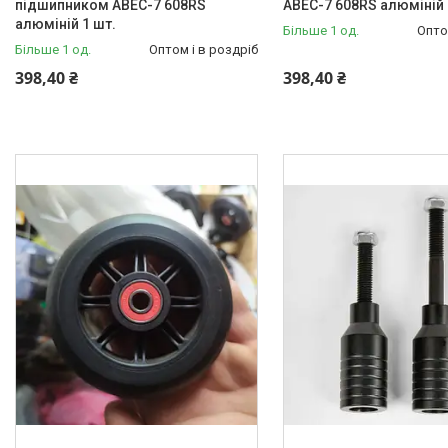
підшипником ABEC-7 608RS
ABEC-7 608RS алюміній 
алюміній 1 шт.
Більше 1 од.
Опто
Більше 1 од.
Оптом і в роздріб
398,40 ₴
398,40 ₴