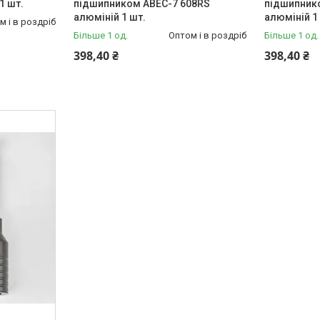
1 шт.
підшипником ABEC-7 608RS
підшипник
алюміній 1 шт.
алюміній 1
м і в роздріб
Більше 1 од.
Оптом і в роздріб
Більше 1 од.
398,40 ₴
398,40 ₴