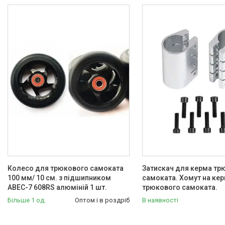
Товари та послуги
Акумуляторні збірки та
елементи 18650, 21700,
LiFePO4 гуртом від NaOpt
Power
Риболовля
Бензозапчастини
Запчастини та комплектуючі
для електротехніки, самокатів,
гіроббордів, E-Bike.
Велосипеди,
Електровелосипеди Самокати
Електросамокати
Колесо для трюкового самоката
Затискач для керма тр
Велозапчастини. Велодетали.
100 мм/ 10 см. з підшипником
самоката. Хомут на ке
Вело аксесуари. Вело
ABEC-7 608RS алюміній 1 шт.
трюкового самоката.
покришки. Вело камери. Вело
Більше 1 од.
Оптом і в роздріб
В наявності
багажники. Вело світло.
Покришки і камери на дитячі
коляски