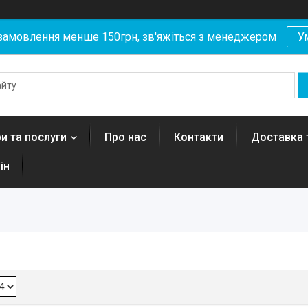
замовлення менше 150грн, зв'яжіться з менеджером
У
и та послуги
Про нас
Контакти
Доставка 
ін