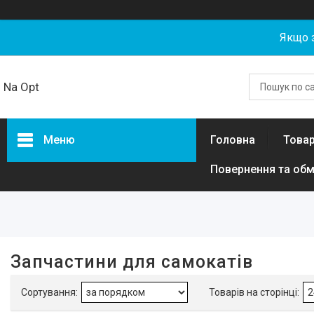
Якщо 
Na Opt
Меню
Головна
Товар
Повернення та обм
Фільтри
Ціна
Наявність
Запчастини для самокатів
В наявності
10