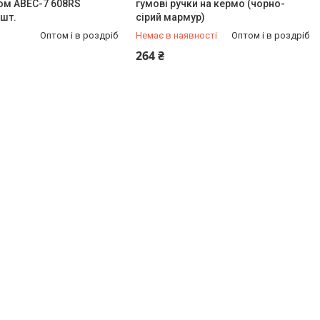
ом ABEC-7 608RS
гумові ручки на кермо (чорно-
 шт.
сірий мармур)
Оптом і в роздріб
Немає в наявності
Оптом і в роздріб
+380 (96) 246-24-66
264 ₴