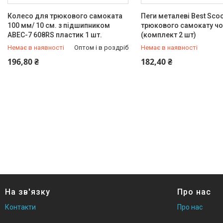
Колесо для трюкового самоката
Пеги металеві Best Sco
100 мм/ 10 см. з підшипником
трюкового самокату чо
ABEC-7 608RS пластик 1 шт.
(комплект 2 шт)
Немає в наявності
Оптом і в роздріб
Немає в наявності
+380 (96) 246-24-66
+380 (96) 246-24-66
196,80 ₴
182,40 ₴
На зв'язку
Про нас
Контакти
Про нас