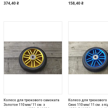
374,40 ₴
158,40 ₴
Мото покришки і камери
Садовий інвентар
Запчастини для
бензогенераторів
Ролики, Скейти, Пеніборди,
Гіроборди
Ролики, Роликові ковзани
Запчастини для самокатів
Розпродаж тижня
М'які іграшки
Про нас
Відгуки
Колесо для трюкового самоката
Колесо для трюкового
Золотое 110 мм/ 11 см. з
Синє 110 мм/ 11 см. з 