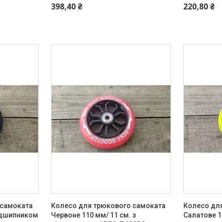
398,40 ₴
220,80 ₴
 самоката
Колесо для трюкового самоката
Колесо дл
підшипником
Червоне 110 мм/ 11 см. з
Салатове 1