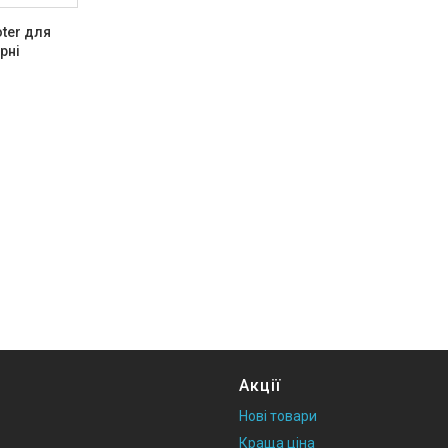
oter для
рні
Акції
Нові товари
Краща ціна