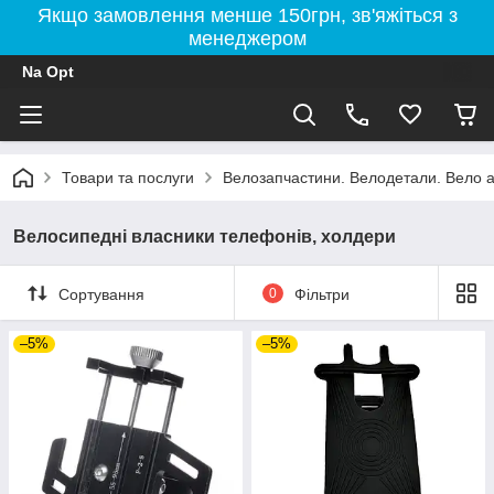
Якщо замовлення менше 150грн, зв'яжіться з
менеджером
Na Opt
Товари та послуги
Велозапчастини. Велодетали. Вело а
Велосипедні власники телефонів, холдери
Сортування
0
Фільтри
–5%
–5%