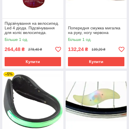
Підсвічування на велосипед.
Led 4 діода. Підсвічування
Попередня смужка мигалка
для коліс велосипеда.
на руку, ногу червона
Підсвічування для
Більше 1 од.
Більше 1 од.
велосипеда.
264,48
132,24
₴
₴
278,40 ₴
139,20 ₴
Купити
Купити
–5%