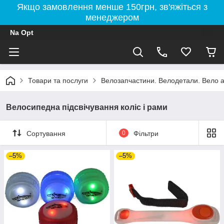
Якщо замовлення менше 150грн, зв'яжіться з
менеджером
Na Opt
Товари та послуги
Велозапчастини. Велодетали. Вело а
Велосипедна підсвічування коліс і рами
Сортування
0
Фільтри
–5%
–5%