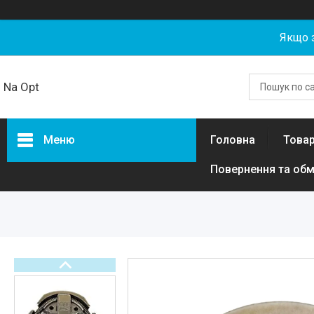
Якщо 
Na Opt
Меню
Головна
Товар
Повернення та обм
Товари та послуги
Акумуляторні збірки та
елементи 18650, 21700,
LiFePO4 гуртом від NaOpt
Power
Риболовля
Бензозапчастини
Запчастини та комплектуючі
для електротехніки, самокатів,