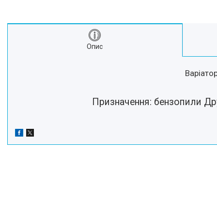
Про нас
Відгуки
Опис
Варіато
Призначення: бензопили Дру