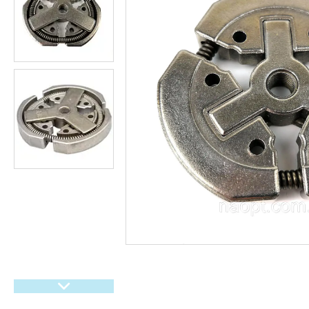
гіроббордів, E-Bike.
Велосипеди,
Електровелосипеди Самокати
Електросамокати
Велозапчастини. Велодетали.
Вело аксесуари. Вело
покришки. Вело камери. Вело
багажники. Вело світло.
Покришки і камери на дитячі
коляски
Мото покришки і камери
Садовий інвентар
Запчастини для
бензогенераторів
Ролики, Скейти, Пеніборди,
Гіроборди
Розпродаж тижня
М'які іграшки