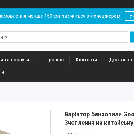
замовлення менше 150грн, зв'яжіться з менеджером
У
и та послуги
Про нас
Контакти
Доставка 
ін
Варіатор бензопили Goo
Зчеплення на китайську