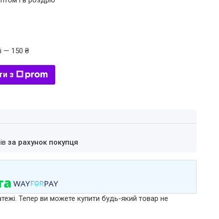
птом і в роздріб
і — 150 ₴
ти з
нів
за рахунок покупця
атежі. Тепер ви можете купити будь-який товар не