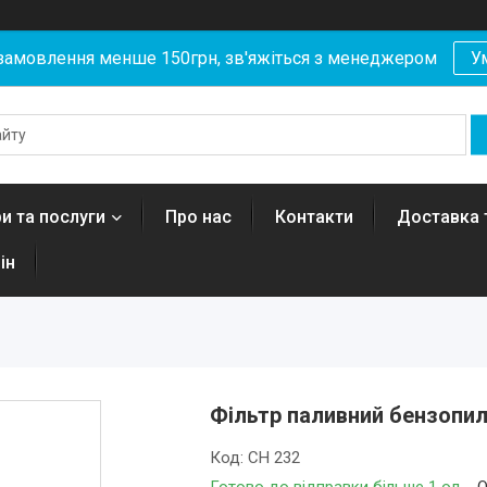
замовлення менше 150грн, зв'яжіться з менеджером
У
и та послуги
Про нас
Контакти
Доставка 
ін
Фільтр паливний бензопил
Код:
CH 232