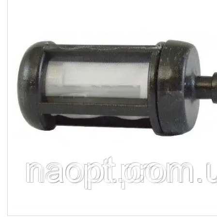
гіроббордів, E-Bike.
Велосипеди,
Електровелосипеди Самокати
Електросамокати
Велозапчастини. Велодетали.
Вело аксесуари. Вело
покришки. Вело камери. Вело
багажники. Вело світло.
Покришки і камери на дитячі
коляски
Мото покришки і камери
Садовий інвентар
Запчастини для
бензогенераторів
Ролики, Скейти, Пеніборди,
Гіроборди
Розпродаж тижня
М'які іграшки