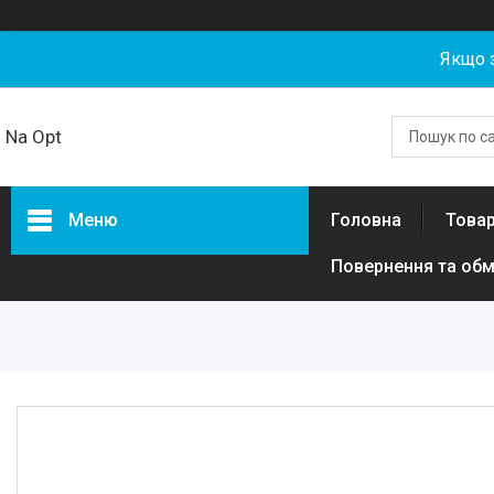
Якщо 
Na Opt
Меню
Головна
Товар
Повернення та обм
Товари та послуги
Акумуляторні збірки та
елементи 18650, 21700,
LiFePO4 гуртом від NaOpt
Power
Риболовля
Бензозапчастини
Запчастини та комплектуючі
для електротехніки, самокатів,