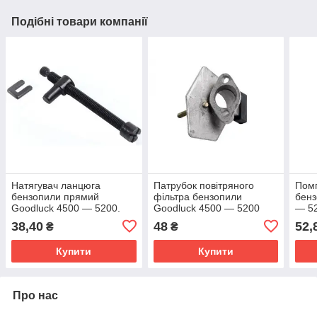
Подібні товари компанії
Натягувач ланцюга
Патрубок повітряного
Пом
бензопили прямий
фільтра бензопили
бенз
Goodluck 4500 — 5200.
Goodluck 4500 — 5200
— 52
Натягувач ланцюга
топл
38,40
48
52,
₴
₴
бензопили. Натягувач
GOO
шини бензопили.
Купити
Купити
Про нас