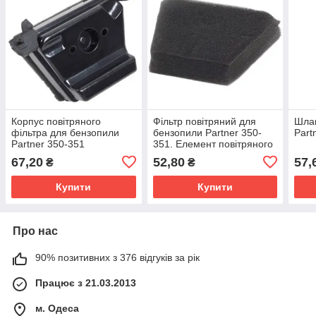
Корпус повітряного
Фільтр повітряний для
Шлан
фільтра для бензопили
бензопили Partner 350-
Part
Partner 350-351
351. Елемент повітряного
фільтра Partner 350/351
67,20
52,80
57,
₴
₴
поролоновий
Купити
Купити
Про нас
90% позитивних з 376 відгуків за рік
Працює з 21.03.2013
м. Одеса