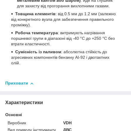
металевим кантом або шаром)
: йде на глушник
для захисту від прогорання вихлопними газами.
Товщина елементів
: від 0.5 мм до 1.2 мм (залежно
від конкретного вузла для забезпечення правильного
проміжку).
Робоча температура
: витримують нагрівання
поршневої групи в діапазоні від -40 °C до +250 °C без
втрати еластичності.
Сумісність із паливом
: абсолютна стійкість до
агресивних компонентів бензину АІ-92 і двотактних
олій.
Приховати
Характеристики
Основні
Виробник
VDH
Вид приводу інструменту
ДВС