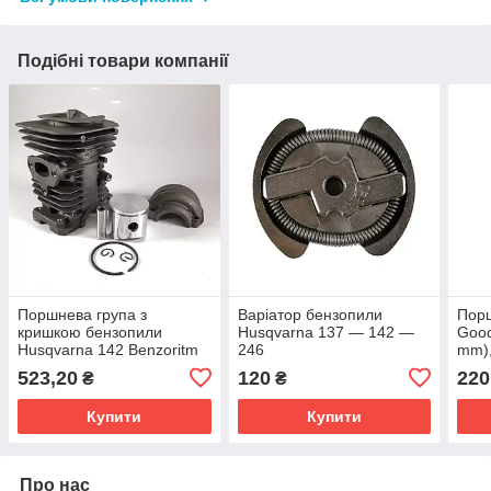
Подібні товари компанії
Поршнева група з
Варіатор бензопили
Пор
кришкою бензопили
Husqvarna 137 — 142 —
Good
Husqvarna 142 Benzoritm
246
mm),
523,20
120
220
₴
₴
Купити
Купити
Про нас