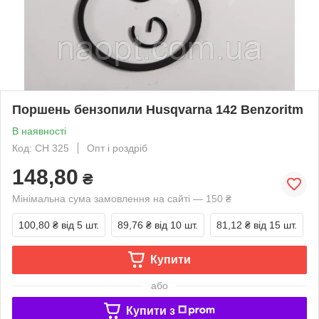
Поршень бензопили Husqvarna 142 Benzoritm
В наявності
Код: CH 325
Опт і роздріб
148,80
₴
Мінімальна сума замовлення на сайті — 150 ₴
100,80 ₴
від 5 шт.
89,76 ₴
від 10 шт.
81,12 ₴
від 15 шт.
Купити
або
Купити з