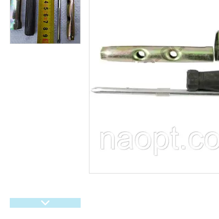
гіроббордів, E-Bike.
Велосипеди,
Електровелосипеди Самокати
Електросамокати
Велозапчастини. Велодетали.
Вело аксесуари. Вело
покришки. Вело камери. Вело
багажники. Вело світло.
Покришки і камери на дитячі
коляски
Мото покришки і камери
Садовий інвентар
Запчастини для
бензогенераторів
Ролики, Скейти, Пеніборди,
Гіроборди
Розпродаж тижня
М'які іграшки