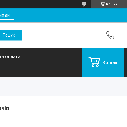
Кошик
мови
та оплата
Кошик
чів