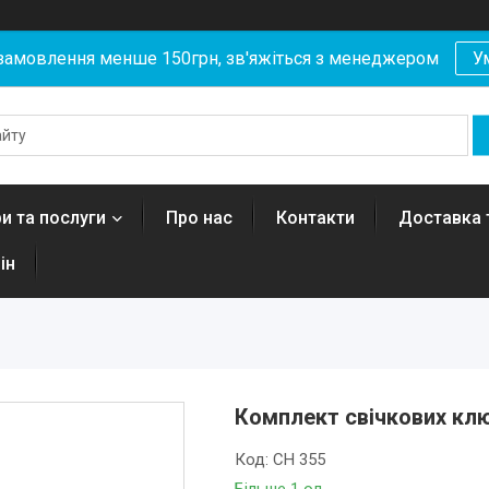
замовлення менше 150грн, зв'яжіться з менеджером
У
и та послуги
Про нас
Контакти
Доставка 
ін
Комплект свічкових клю
Код:
CH 355