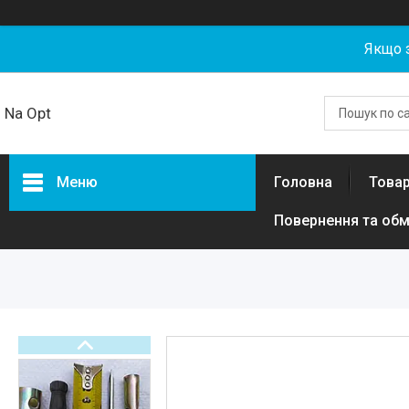
Якщо 
Na Opt
Меню
Головна
Товар
Повернення та обм
Товари та послуги
Акумуляторні збірки та
елементи 18650, 21700,
LiFePO4 гуртом від NaOpt
Power
Риболовля
Бензозапчастини
Запчастини та комплектуючі
для електротехніки, самокатів,