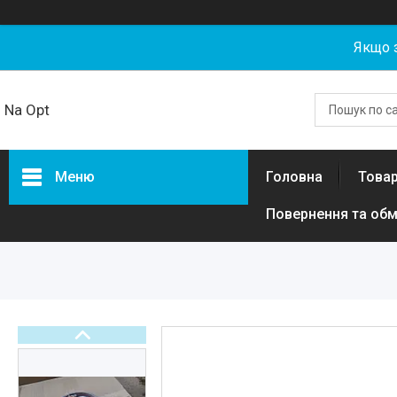
Якщо 
Na Opt
Меню
Головна
Товар
Повернення та обм
Товари та послуги
Акумуляторні збірки та
елементи 18650, 21700,
LiFePO4 гуртом від NaOpt
Power
Риболовля
Бензозапчастини
Запчастини та комплектуючі
для електротехніки, самокатів,