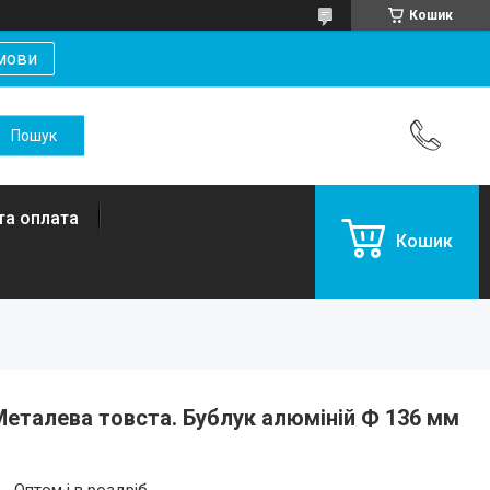
Кошик
мови
та оплата
Кошик
еталева товста. Бублук алюміній Ф 136 мм