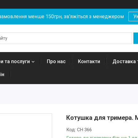
замовлення менше 150грн, зв'яжіться з менеджером
У
и та послуги
Про нас
Контакти
Доставка 
ін
Котушка для тримера. М
Код:
CH 366