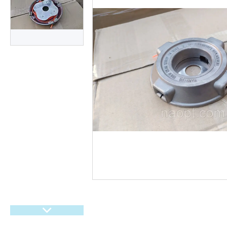
гіроббордів, E-Bike.
Велосипеди,
Електровелосипеди Самокати
Електросамокати
Велозапчастини. Велодетали.
Вело аксесуари. Вело
покришки. Вело камери. Вело
багажники. Вело світло.
Покришки і камери на дитячі
коляски
Мото покришки і камери
Садовий інвентар
Запчастини для
бензогенераторів
Ролики, Скейти, Пеніборди,
Гіроборди
Розпродаж тижня
М'які іграшки