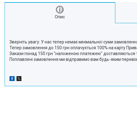
Про нас
Відгуки
Опис
Зверніть увагу: У нас тепер немає мінімальної суми замовленн
Тепер замовлення до 150 грн оплачується 100% на карту Прива
Закази понад 150 грн "наложеною платежею" доставляються т
Поплавлені замовлення ми відправимо вам будь-яким переві