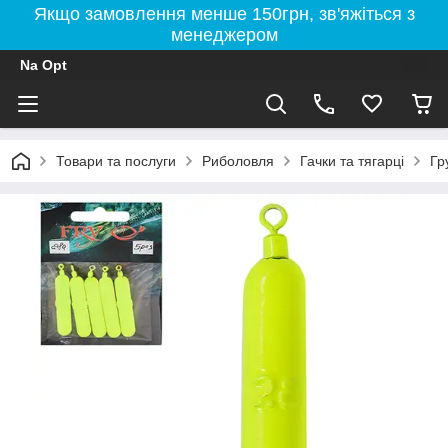
Якщо замовлення менше 150грн, зв'яжіться з
менеджером
Na Opt
Товари та послуги
Риболовля
Гачки та тягарці
Гр