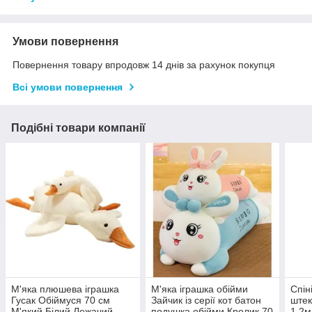
Умови повернення
Повернення товару впродовж 14 днів за рахунок покупця
Всі умови повернення
Подібні товари компанії
М'яка плюшева іграшка
М'яка іграшка обійми
Спін
Гусак Обіймуся 70 см
Зайчик із серії кот батон
штек
М'який Білий Лежачий
подушка обійми Кролик 70
1.2м