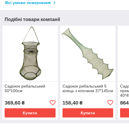
Всі умови повернення
Подібні товари компанії
Садокок рибальський
Садокок рибальський 5
Садо
50*100см
кілець з кілочком 37*145см
прям
40*4
369,60
158,40
864
₴
₴
Купити
Купити