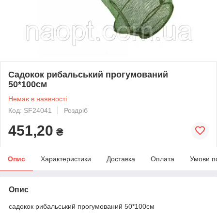
Садокок рибальський прогумований
50*100см
Немає в наявності
Код: SF24041
Роздріб
451,20
₴
Опис
Характеристики
Доставка
Оплата
Умови п
Опис
садокок рибальський прогумований 50*100см