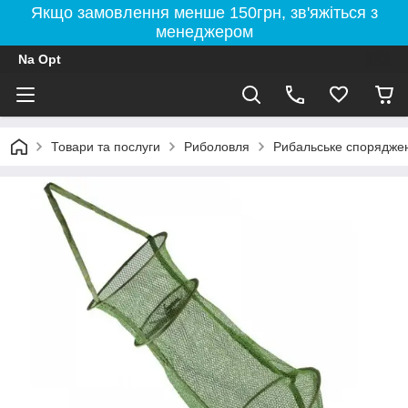
Якщо замовлення менше 150грн, зв'яжіться з
менеджером
Na Opt
Товари та послуги
Риболовля
Рибальське спорядже