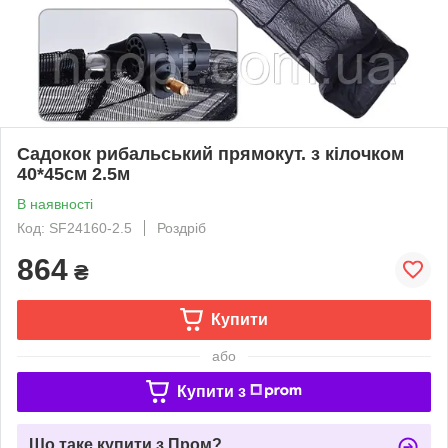
Садокок рибальський прямокут. з кілочком
40*45см 2.5м
В наявності
Код: SF24160-2.5
Роздріб
864
₴
Купити
або
Купити з
Що таке купити з Пром?