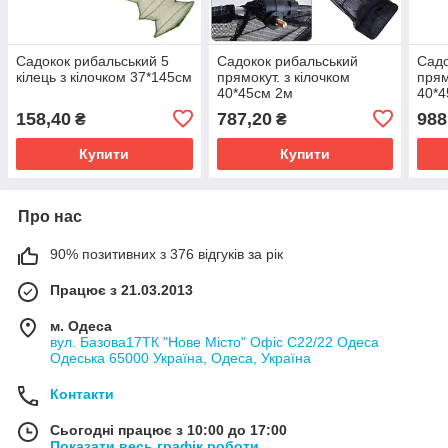
Садокок рибальський 5
Садокок рибальський
Садо
кілець з кілочком 37*145см
прямокут. з кілочком
прям
40*45см 2м
40*4
158,40
787,20
988
₴
₴
Купити
Купити
Про нас
90% позитивних з 376 відгуків за рік
Працює з 21.03.2013
м. Одеса
вул. Базова17ТК "Нове Місто" Офіс С22/22 Одеса
Одеська 65000 Україна, Одеса, Україна
Контакти
Сьогодні працює з 10:00 до 17:00
Показати весь графік роботи