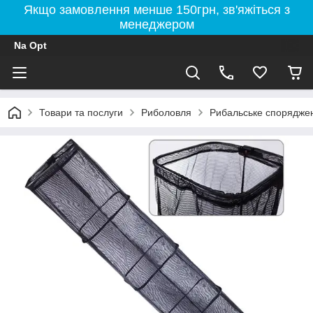
Якщо замовлення менше 150грн, зв'яжіться з
менеджером
Na Opt
Товари та послуги
Риболовля
Рибальське спорядже