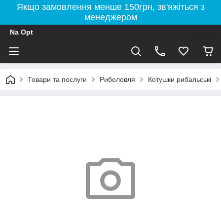
Якщо замовлення менше 150грн, зв'яжіться з
менеджером
Na Opt
Товари та послуги
Риболовля
Котушки рибальські