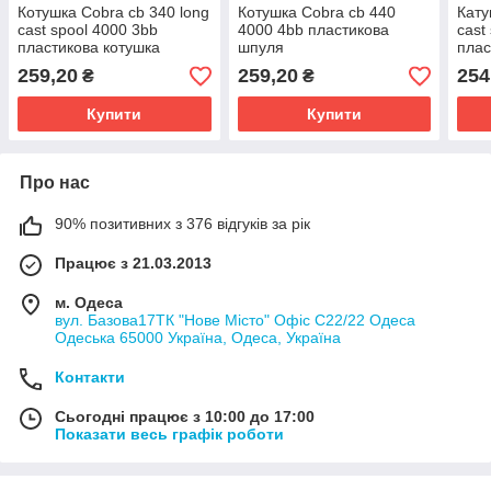
Котушка Cobra cb 340 long
Котушка Cobra cb 440
Кату
cast spool 4000 3bb
4000 4bb пластикова
cast
пластикова котушка
шпуля
плас
259,20
259,20
254
₴
₴
Купити
Купити
Про нас
90% позитивних з 376 відгуків за рік
Працює з 21.03.2013
м. Одеса
вул. Базова17ТК "Нове Місто" Офіс С22/22 Одеса
Одеська 65000 Україна, Одеса, Україна
Контакти
Сьогодні працює з 10:00 до 17:00
Показати весь графік роботи