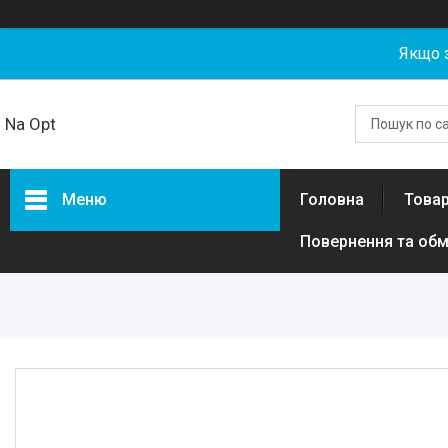
Якщо 
Na Opt
Меню
Головна
Товар
Повернення та обм
Товари та послуги
Акумуляторні збірки та
елементи 18650, 21700,
LiFePO4 гуртом від NaOpt
Power
Риболовля
Бензозапчастини
Запчастини та комплектуючі
для електротехніки, самокатів,