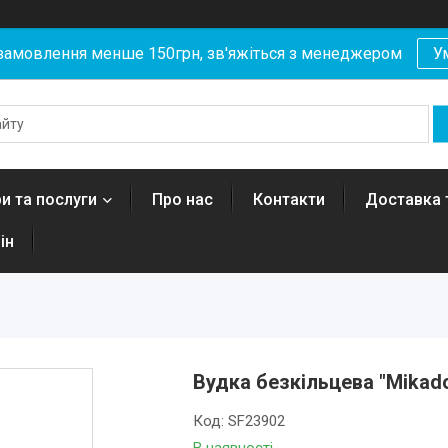
замовлення менше 150грн, зв'яжіться з менеджером
У
и та послуги
Про нас
Контакти
Доставка 
ін
Вудка безкільцева "Mikado
Код:
SF23902