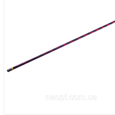
гіроббордів, E-Bike.
Велосипеди,
Електровелосипеди Самокати
Електросамокати
Велозапчастини. Велодетали.
Вело аксесуари. Вело
покришки. Вело камери. Вело
багажники. Вело світло.
Покришки і камери на дитячі
коляски
Мото покришки і камери
Садовий інвентар
Запчастини для
бензогенераторів
Ролики, Скейти, Пеніборди,
Гіроборди
Розпродаж тижня
М'які іграшки