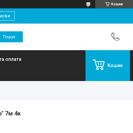
Кошик
мови
та оплата
Кошик
" 7м 4к