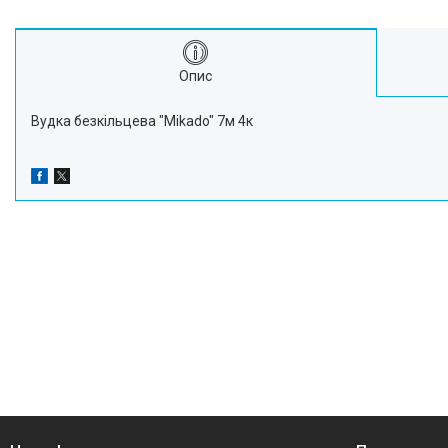
Про нас
Відгуки
Опис
Вудка безкільцева "Mikado" 7м 4к