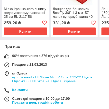
М'яка іграшка-світильник у
Ланцюг для бензопили
Ланц
подарунковому пакованні
BestFly 3/8" 1.3 мм, 57
( 50 
25 см EL-2117-56
ланок суперзуб, шина 40
Ланц
см (16") Суперзуб/Чизель
Ланц
259,20
331,20
235
₴
₴
Ланц
Купити
Купити
Про нас
90% позитивних з 376 відгуків за рік
Працює з 21.03.2013
м. Одеса
вул. Базова17ТК "Нове Місто" Офіс С22/22 Одеса
Одеська 65000 Україна, Одеса, Україна
Контакти
Сьогодні працює з 10:00 до 17:00
Показати весь графік роботи