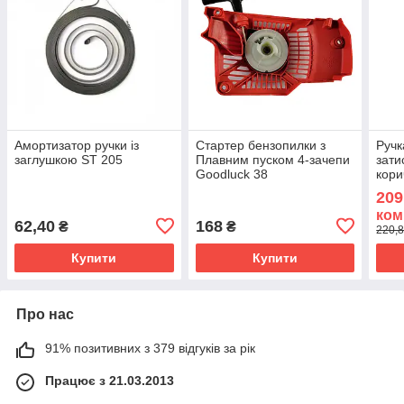
Амортизатор ручки із
Стартер бензопилки з
Ручк
заглушкою ST 205
Плавним пуском 4-зачепи
зати
Goodluck 38
кори
керм
209
Грип
ком
вело
62,40
168
₴
₴
220,8
Купити
Купити
Про нас
91% позитивних з 379 відгуків за рік
Працює з 21.03.2013