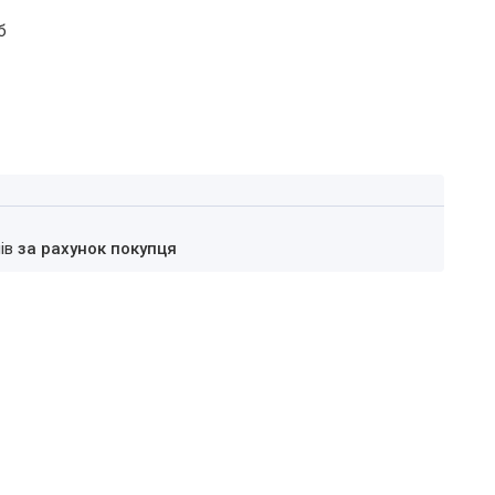
б
нів
за рахунок покупця