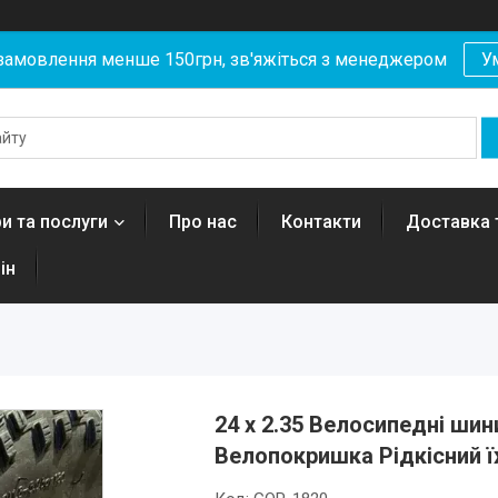
замовлення менше 150грн, зв'яжіться з менеджером
У
и та послуги
Про нас
Контакти
Доставка 
ін
24 х 2.35 Велосипедні ши
Велопокришка Рідкісний 