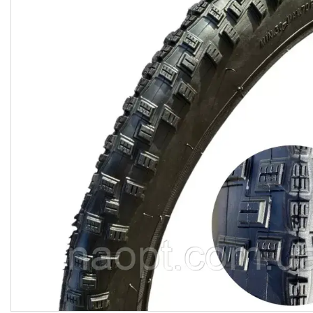
гіроббордів, E-Bike.
Велосипеди,
Електровелосипеди Самокати
Електросамокати
Велозапчастини. Велодетали.
Вело аксесуари. Вело
покришки. Вело камери. Вело
багажники. Вело світло.
Покришки і камери на дитячі
коляски
Мото покришки і камери
Садовий інвентар
Запчастини для
бензогенераторів
Ролики, Скейти, Пеніборди,
Гіроборди
Розпродаж тижня
М'які іграшки