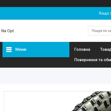
Якщо 
Na Opt
Меню
Головна
Товар
Повернення та обм
Товари та послуги
Акумуляторні збірки та
елементи 18650, 21700,
LiFePO4 гуртом від NaOpt
Power
Риболовля
Бензозапчастини
Запчастини та комплектуючі
для електротехніки, самокатів,