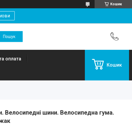
Кошик
мови
та оплата
Кошик
ни. Велосипедні шини. Велосипедна гума.
їжак