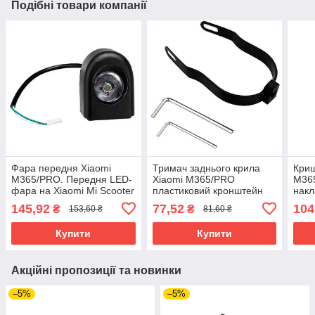
Подібні товари компанії
Фара передня Xiaomi
Тримач заднього крила
Криш
M365/PRO. Передня LED-
Xiaomi M365/PRO
M365
фара на Xiaomi Mi Scooter
пластиковий кронштейн
накл
M365/PRO
підтримка + ключі. Чорний
скот
145,92
77,52
104
₴
₴
153,60 ₴
81,60 ₴
кронштейн під колеса 8,5"
Xiao
і 10"
Купити
Купити
Акційні пропозиції та новинки
–5%
–5%