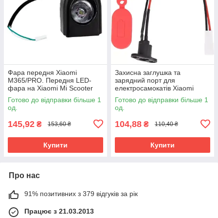
Фара передня Xiaomi
Захисна заглушка та
M365/PRO. Передня LED-
зарядний порт для
фара на Xiaomi Mi Scooter
електросамокатів Xiaomi
M365/PRO
M365, PRO, PRO 2, 1S і Lite в
Готово до відправки більше 1
Готово до відправки більше 1
червоному кольорі
од.
од.
145,92
104,88
₴
₴
153,60 ₴
110,40 ₴
Купити
Купити
Про нас
91% позитивних з 379 відгуків за рік
Працює з 21.03.2013