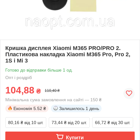
Кришка дисплея Xiaomi M365 PRO/PRO 2.
Пластикова накладка Xiaomi M365 Pro, Pro 2,
1S і Mi 3
Готово до відправки більше 1 од.
Опт і роздріб
104,88
₴
110,40 ₴
Мінімальна сума замовлення на сайті — 150 ₴
Економія
5.52 ₴
Залишилось
1 день
80,16 ₴
від 10 шт.
73,44 ₴
від 20 шт.
66,72 ₴
від 30 шт.
Купити