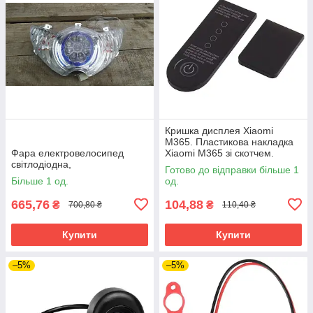
Кришка дисплея Xiaomi
M365. Пластикова накладка
Фара електровелосипед
Xiaomi M365 зі скотчем.
світлодіодна,
Кришка дисплея Xiaomi M365
Готово до відправки більше 1
оригінальна.
Більше 1 од.
од.
665,76
104,88
₴
₴
700,80 ₴
110,40 ₴
Купити
Купити
–5%
–5%