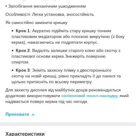
• Запобігання механічним ушкодженням
Особливості: Легка установка, зносостійкість
Як самостійно замінити кришку
Крок 1
: Акуратно підійміть стару кришку тонким
пластиковим медіатором або плоскою викруткою (з боку
керма), намагаючись не подряпати корпус.
Крок 2
: Видаліть залишки старого клею або скотчу з
пластикової основи керма.Знежиріть поверхню
спиртом.
Крок 3
: Зніміть захисну плівку з двостороннього
скотчу на новій кришці, рівно прикладіть її до панелі та
щільно притисніть по всьому периметру.
Для захисту дисплея від майбутніх дощів рекомендується
додатково використовувати
силіконовий чохол-накладку
, який
надівається поверх керма під час негоди.
Приховати
Характеристики