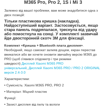
M365 Pro, Pro 2, 1S і Mi 3
Залежно від вашої проблеми, вам може знадобитися одна з
двох позицій:
Тільки пластикова кришка (накладка)
.
Найдоступніший варіант. Застосовується, якщо
стара панель подряпалася, треснула від удару
або помостнула на сонці. У комплекті зазвичай
йде двосторонній скотч 3M для фіксації.
Комплект «Кришка + Bluetooth плата дисплея»
.
Необхідний, якщо самокат залияв дощем, екран перестав
вмикатися або ви хочете оновити звичайну версію M365 до
PRO (щоб з'явився спідометр і три режими
швидкості)
Дисплей Xiaomi M365 PRO
універсальний
,
Дисплей Xiaomi M365 PRO / PRO 2 ORIGINAL
версія 2.4-3.0
Характеристики:
• Сумісність: Xiaomi M365 PRO, PRO 2
• Матеріал: Міцний пластик
Функції:
• Захист дисплея від пилу та вологи