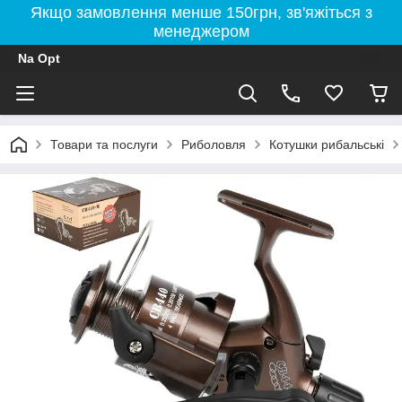
Якщо замовлення менше 150грн, зв'яжіться з
менеджером
Na Opt
Товари та послуги
Риболовля
Котушки рибальські