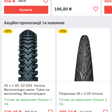
456
405
₴
480 ₴
Покришка для велосипеда
велосипеда. Дорожня
вело
26х1.95
гума Ялинка на велосипед
196,80
₴
Купити
24"
Акційні пропозиції та новинки
–5%
–5%
26 х 1,95. 52-559. Innova.
Велосипедні шини. Гума на
велосипед. Велосипедна
Покришка 26 х 2,00 Innova
гума. Велопокришка
Готово до відправки більше 1
Готово до відправки більше 1
од.
од.
378,48
396,72