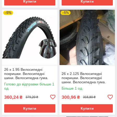
Купити
Купити
–5%
–5%
26 х 1.95 Велосипедні
покришки. Велосипедні
26 х 2.125 Велосипедні
шини. Велосипедна гума.
покришки. Велосипедні
Велокришка MTB — Chao
шини. Велосипедна гума.
Готово до відправки більше 1
Yang
Велокришка Гострий шип.
од.
Більше 1 од.
360,24
300,96
₴
₴
379,20 ₴
316,80 ₴
Купити
Купити