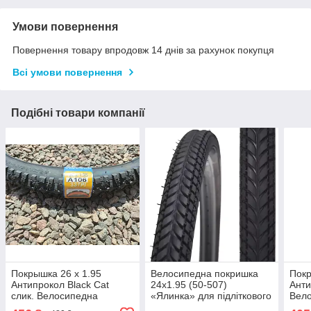
Умови повернення
Повернення товару впродовж 14 днів за рахунок покупця
Всі умови повернення
Подібні товари компанії
Покрышка 26 x 1.95
Велосипедна покришка
Покр
Антипрокол Black Cat
24х1.95 (50-507)
Анти
слик. Велосипедна
«Ялинка» для підліткового
Вел
покришка 26х1.95.
та складаного
26х1