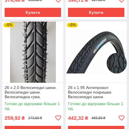
₴
₴
398,40 ₴
417,60 ₴
Купити
Купити
–5%
–5%
26 х 2.0 Велосипедні шини.
26 х 1.95 Антипрокол
Велосипедні шини.
Велосипедні покришки.
Велосипедна гума.
Велосипедні шини.
Велопокришка. MAXSIS 30%
Велосипедна гума.
Готово до відправки більше 1
Готово до відправки більше 1
якчука
Велокришка ChaoYang
од.
од.
259,92
442,32
₴
₴
273,60 ₴
465,60 ₴