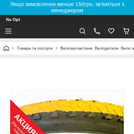
Якщо замовлення менше 150грн, зв'яжіться з
менеджером
Na Opt
Товари та послуги
Велозапчастини. Велодетали. Вело а