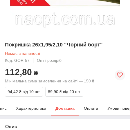
Покришка 26х1,95/2,10 "Чорний борт"
Немає в наявності
Код: GOR-57
Опт і роздріб
112,80
₴
Мінімальна сума замовлення на сайті — 150 ₴
94,42 ₴
від 10 шт.
89,90 ₴
від 20 шт.
пис
Характеристики
Доставка
Оплата
Умови пове
Опис