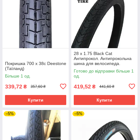
28 х 1.75 Black Cat
Антипрокол. Антипрокольна
Покришка 700 х 38с Deestone
шина для велосипеда.
(Таїланд)
Велопокришка. Велосипедна
Готово до відправки більше 1
гума. Під
Більше 1 од.
од.
339,72
419,52
₴
₴
357,60 ₴
441,60 ₴
Купити
Купити
–5%
–5%