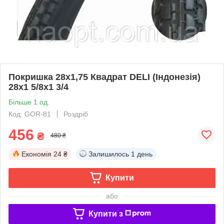
Покришка 28х1,75 Квадрат DELI (Індонезія)
28х1 5/8х1 3/4
Більше 1 од.
Код: GOR-81
Роздріб
456
₴
480 ₴
Економія
24 ₴
Залишилось
1 день
Купити
або
Купити з