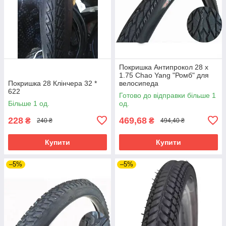
Покришка Антипрокол 28 х
1.75 Chao Yang "Ромб" для
Покришка 28 Клінчера 32 *
велосипеда
622
Готово до відправки більше 1
Більше 1 од.
од.
228
469,68
₴
₴
240 ₴
494,40 ₴
Купити
Купити
–5%
–5%