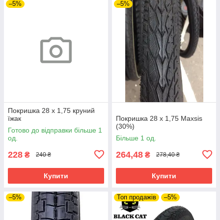
–5%
–5%
Покришка 28 х 1,75 круний
їжак
Покришка 28 х 1,75 Maxsis
(30%)
Готово до відправки більше 1
од.
Більше 1 од.
228
264,48
₴
₴
240 ₴
278,40 ₴
Купити
Купити
–5%
Топ продажів
–5%