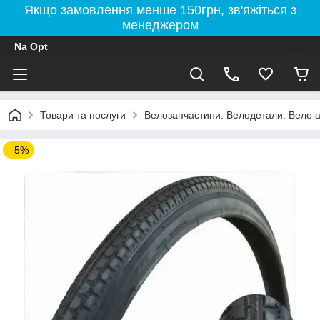
Якщо замовлення менше 150грн, зв'яжіться з
менеджером
Na Opt
Товари та послуги
Велозапчастини. Велодетали. Вело а
–5%