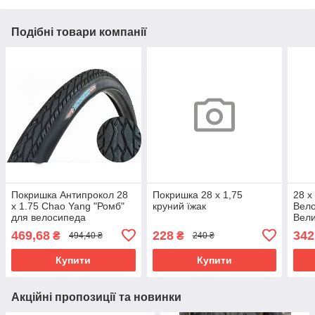
Подібні товари компанії
Покришка Антипрокол 28
Покришка 28 х 1,75
28 х
х 1.75 Chao Yang "Ромб"
круний їжак
Вел
для велосипеда
Вели
покр
469,68
228
342
₴
₴
494,40 ₴
240 ₴
шини
Купити
Купити
Акційні пропозиції та новинки