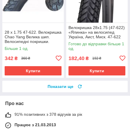
Велокришка 28х1.75 (47-622)
28 х 1.75 47-622. Велокришка
«Ялинка» на велосипед
Chao Yang Велика шип.
Україна, Аист, Миск. 47-622
Велосипедні покришки.
28x1,75 Ялинка для дорожніх
Готово до відправки більше 1
Велосипедні шини.
і гібридних велосипедів
Більше 1 од.
од.
Велосипедная.
342
182,40
₴
₴
360 ₴
192 ₴
Купити
Купити
Показати ще
Про нас
91% позитивних з 378 відгуків за рік
Працює з 21.03.2013