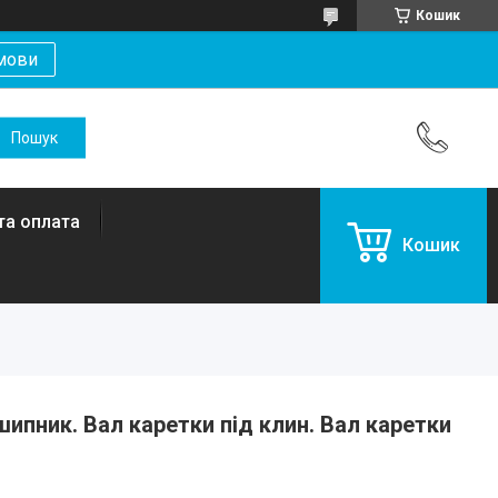
Кошик
мови
та оплата
Кошик
шипник. Вал каретки під клин. Вал каретки