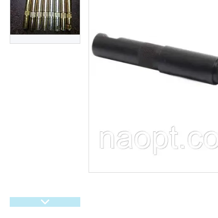
гіроббордів, E-Bike.
Велосипеди,
Електровелосипеди Самокати
Електросамокати
Велозапчастини. Велодетали.
Вело аксесуари. Вело
покришки. Вело камери. Вело
багажники. Вело світло.
Покришки і камери на дитячі
коляски
Мото покришки і камери
Садовий інвентар
Запчастини для
бензогенераторів
Ролики, Скейти, Пеніборди,
Гіроборди
Розпродаж тижня
М'які іграшки