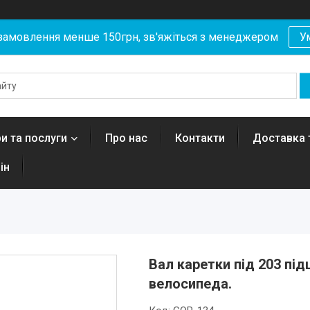
замовлення менше 150грн, зв'яжіться з менеджером
У
и та послуги
Про нас
Контакти
Доставка 
ін
Вал каретки під 203 під
велосипеда.