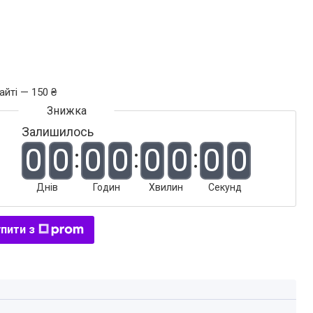
айті — 150 ₴
Залишилось
0
0
0
0
0
0
0
0
Днів
Годин
Хвилин
Секунд
пити з