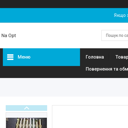
Якщо 
Na Opt
Меню
Головна
Товар
Повернення та обм
Товари та послуги
Акумуляторні збірки та
елементи 18650, 21700,
LiFePO4 гуртом від NaOpt
Power
Риболовля
Бензозапчастини
Запчастини та комплектуючі
для електротехніки, самокатів,