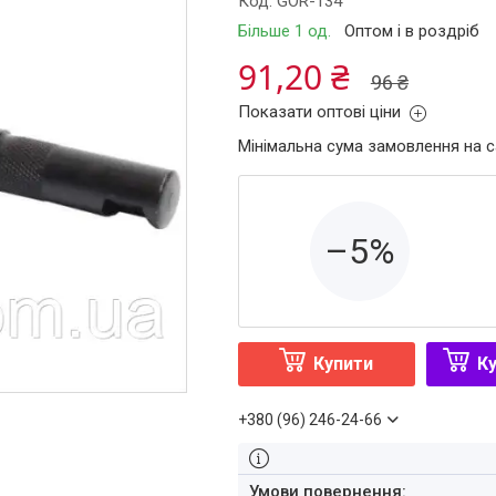
Код:
GOR-134
Більше 1 од.
Оптом і в роздріб
91,20 ₴
96 ₴
Показати оптові ціни
Мінімальна сума замовлення на с
–5%
Купити
Ку
+380 (96) 246-24-66