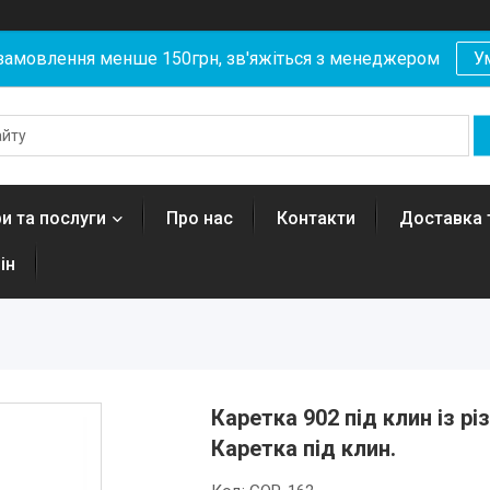
замовлення менше 150грн, зв'яжіться з менеджером
У
и та послуги
Про нас
Контакти
Доставка 
ін
Каретка 902 під клин із р
Каретка під клин.