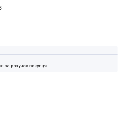
б
нів
за рахунок покупця