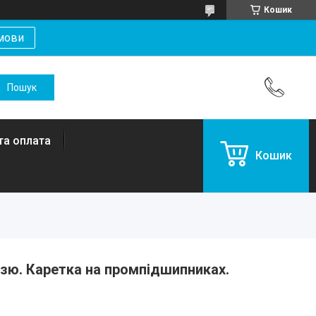
Кошик
мови
та оплата
Кошик
іззю. Каретка на промпідшипниках.