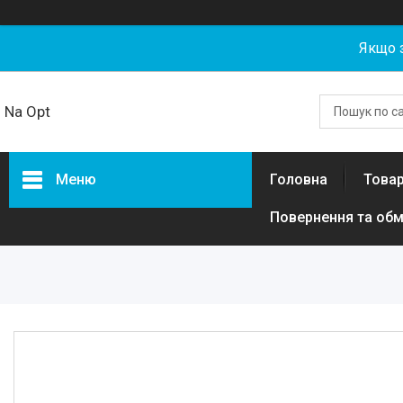
Якщо 
Na Opt
Меню
Головна
Товар
Повернення та обм
Товари та послуги
Акумуляторні збірки та
елементи 18650, 21700,
LiFePO4 гуртом від NaOpt
Power
Риболовля
Бензозапчастини
Запчастини та комплектуючі
для електротехніки, самокатів,