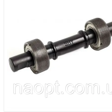
гіроббордів, E-Bike.
Велосипеди,
Електровелосипеди Самокати
Електросамокати
Велозапчастини. Велодетали.
Вело аксесуари. Вело
покришки. Вело камери. Вело
багажники. Вело світло.
Покришки і камери на дитячі
коляски
Мото покришки і камери
Садовий інвентар
Запчастини для
бензогенераторів
Ролики, Скейти, Пеніборди,
Гіроборди
Розпродаж тижня
М'які іграшки