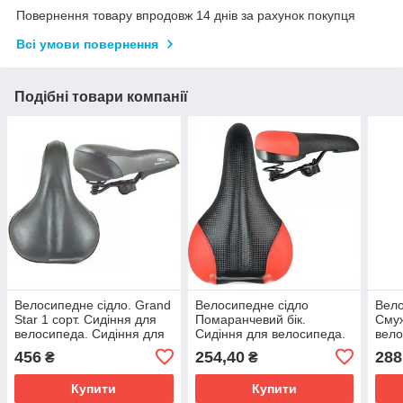
Повернення товару впродовж 14 днів за рахунок покупця
Всі умови повернення
Подібні товари компанії
Велосипедне сідло. Grand
Велосипедне сідло
Вело
Star 1 сорт. Сидіння для
Помаранчевий бік.
Смуж
велосипеда. Сидіння для
Сидіння для велосипеда.
вело
велосипеда. Сідло вело.
Сидіння для велосипеда.
вело
456
254,40
288
₴
₴
Велоседло.
Сідло вело. Велоседло.
Вело
Купити
Купити