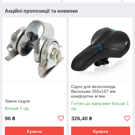
Акційні пропозиції та новинки
Сідло для велосипеда
Веснашки 265х167 мм
комфортне м'яке
Замок седла
велосипедне сидіння MTB
Готово до відправки більше 1
анатомічне
Більше 1 од.
од.
96
326,40
₴
₴
Купити
Купити