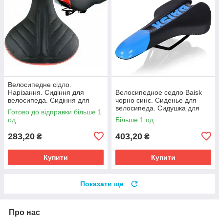
Велосипедне сідло.
Нарізання. Сидіння для
Велосипедное седло Baisk
велосипеда. Сидіння для
чорно синє. Сиденье для
велосипеда. Сідло вело.
велосипеда. Сидушка для
Готово до відправки більше 1
Велоседло.
велосипеда. Седло вело.
од.
Більше 1 од.
Велоседло.
283,20
403,20
₴
₴
Купити
Купити
Показати ще
Про нас