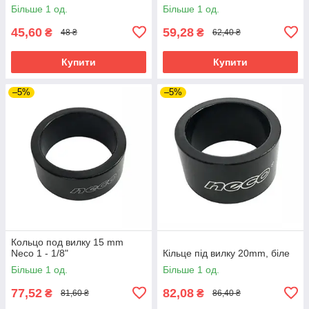
Більше 1 од.
Більше 1 од.
45,60
59,28
₴
₴
48 ₴
62,40 ₴
Купити
Купити
–5%
–5%
Кольцо под вилку 15 mm
Neco 1 - 1/8"
Кільце під вилку 20mm, біле
Більше 1 од.
Більше 1 од.
77,52
82,08
₴
₴
81,60 ₴
86,40 ₴