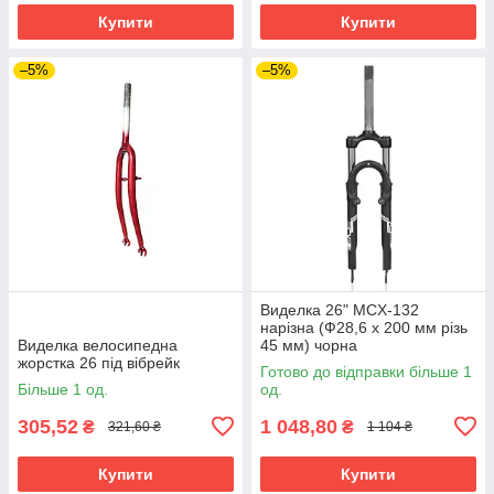
Купити
Купити
–5%
–5%
Виделка 26" MCX-132
нарізна (Ф28,6 х 200 мм різь
Виделка велосипедна
45 мм) чорна
жорстка 26 під вібрейк
Готово до відправки більше 1
Більше 1 од.
од.
305,52
1 048,80
₴
₴
321,60 ₴
1 104 ₴
Купити
Купити