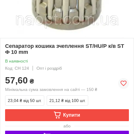
Сепаратор кошика зчеплення ST/HU/P к/в ST
Ф 10 mm
В наявності
Код: CH 124
Опт і роздріб
57,60
₴
Мінімальна сума замовлення на сайті — 150 ₴
23,04 ₴
від 50 шт.
21,12 ₴
від 100 шт.
Купити
або