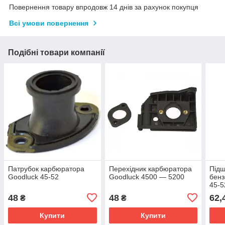
Повернення товару впродовж 14 днів за рахунок покупця
Всі умови повернення
Подібні товари компанії
Патрубок карбюратора
Перехідник карбюратора
Підш
Goodluck 45-52
Goodluck 4500 — 5200
бенз
45-5
підш
48
48
62,
₴
₴
вала
Купити
Купити