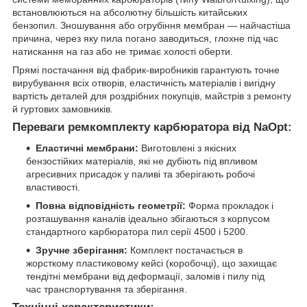
встановлюються на абсолютну більшість китайських
бензопил. Зношування або огрубіння мембран — найчастіша
причина, через яку пила погано заводиться, глохне під час
натискання на газ або не тримає холості оберти.
Прямі постачання від фабрик-виробників гарантують точне
вирубування всіх отворів, еластичність матеріалів і вигідну
вартість деталей для роздрібних покупців, майстрів з ремонту
й гуртових замовників.
Переваги ремкомплекту карбюратора від NaOpt:
Еластичні мембрани:
Виготовлені з якісних
бензостійких матеріалів, які не дубіють під впливом
агресивних присадок у паливі та зберігають робочі
властивості.
Повна відповідність геометрії:
Форма прокладок і
розташування каналів ідеально збігаються з корпусом
стандартного карбюратора пил серії 4500 і 5200.
Зручне зберігання:
Комплект постачається в
жорсткому пластиковому кейсі (коробочці), що захищає
тендітні мембрани від деформації, заломів і пилу під
час транспортування та зберігання.