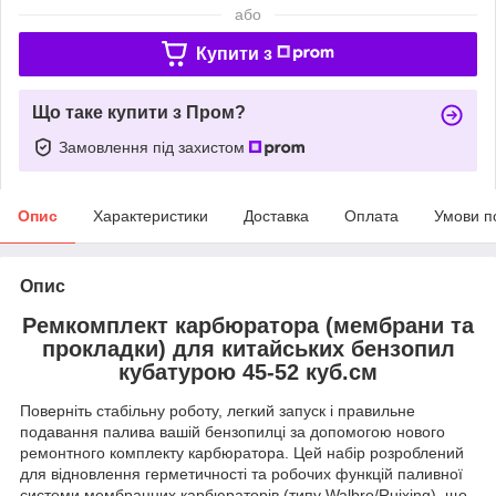
або
Купити з
Що таке купити з Пром?
Замовлення під захистом
Опис
Характеристики
Доставка
Оплата
Умови п
Опис
Ремкомплект карбюратора (мембрани та
прокладки) для китайських бензопил
кубатурою 45-52 куб.см
Поверніть стабільну роботу, легкий запуск і правильне
подавання палива вашій бензопилці за допомогою нового
ремонтного комплекту карбюратора. Цей набір розроблений
для відновлення герметичності та робочих функцій паливної
системи мембранних карбюраторів (типу Walbro/Ruixing), що