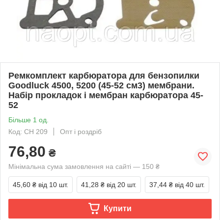
Ремкомплект карбюратора для бензопилки
Goodluck 4500, 5200 (45-52 см3) мембрани.
Набір прокладок і мембран карбюратора 45-
52
Більше 1 од.
Код: CH 209
Опт і роздріб
76,80
₴
Мінімальна сума замовлення на сайті — 150 ₴
45,60 ₴
від 10 шт.
41,28 ₴
від 20 шт.
37,44 ₴
від 40 шт.
Купити