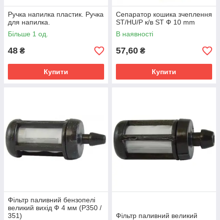
Ручка напилка пластик. Ручка
Сепаратор кошика зчеплення
для напилка.
ST/HU/P к/в ST Ф 10 mm
Більше 1 од.
В наявності
48
57,60
₴
₴
Купити
Купити
Фільтр паливний бензопелі
великий вихід Ф 4 мм (P350 /
351)
Фільтр паливний великий