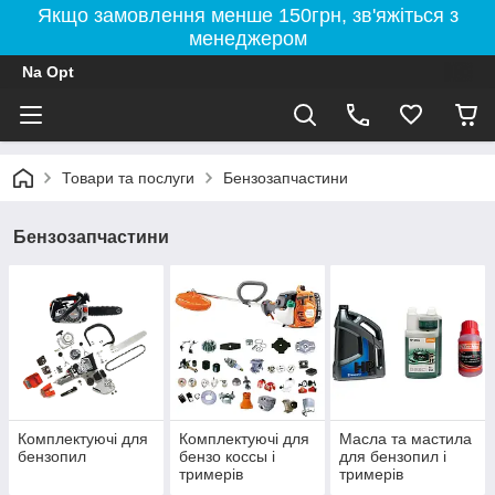
Якщо замовлення менше 150грн, зв'яжіться з
менеджером
Na Opt
Товари та послуги
Бензозапчастини
Бензозапчастини
Комплектуючі для
Комплектуючі для
Масла та мастила
бензопил
бензо коссы і
для бензопил і
тримерів
тримерів