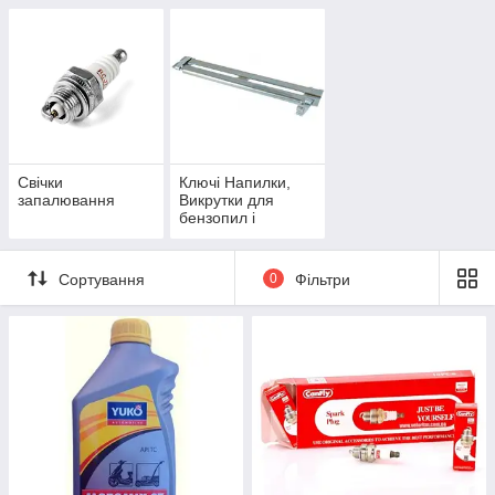
Свічки
Ключі Напилки,
запалювання
Викрутки для
бензопил і
тримерів
Сортування
0
Фільтри