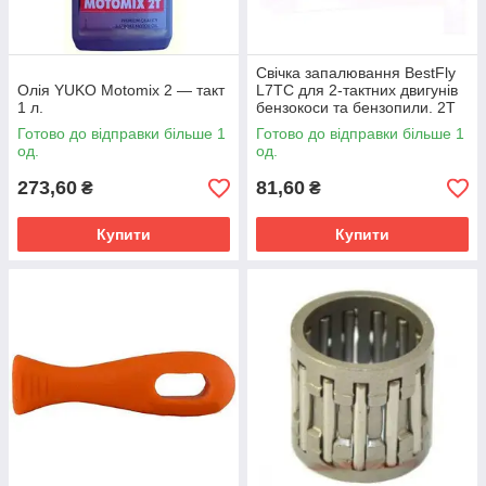
Свічка запалювання BestFly
Олія YUKO Motomix 2 — такт
L7TC для 2-тактних двигунів
1 л.
бензокоси та бензопили. 2Т
BestFly L7TC для тримера,
Готово до відправки більше 1
Готово до відправки більше 1
мотокоси, бензопили
од.
од.
273,60
81,60
₴
₴
Купити
Купити