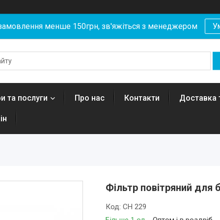
замовлення менше 150грн, зв'яжіться з менеджером
У
и та послуги
Про нас
Контакти
Доставка 
ін
Фільтр повітряний для 
Код:
CH 229