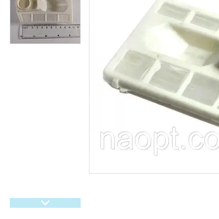
гіроббордів, E-Bike.
Велосипеди,
Електровелосипеди Самокати
Електросамокати
Велозапчастини. Велодетали.
Вело аксесуари. Вело
покришки. Вело камери. Вело
багажники. Вело світло.
Покришки і камери на дитячі
коляски
Мото покришки і камери
Садовий інвентар
Запчастини для
бензогенераторів
Ролики, Скейти, Пеніборди,
Гіроборди
Розпродаж тижня
М'які іграшки