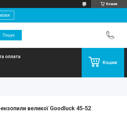
Кошик
мови
та оплата
Кошик
бензопили великої Goodluck 45-52