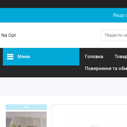
Якщо 
Na Opt
Меню
Головна
Товар
Повернення та обм
Товари та послуги
Акумуляторні збірки та
елементи 18650, 21700,
LiFePO4 гуртом від NaOpt
Power
Риболовля
Бензозапчастини
Запчастини та комплектуючі
для електротехніки, самокатів,