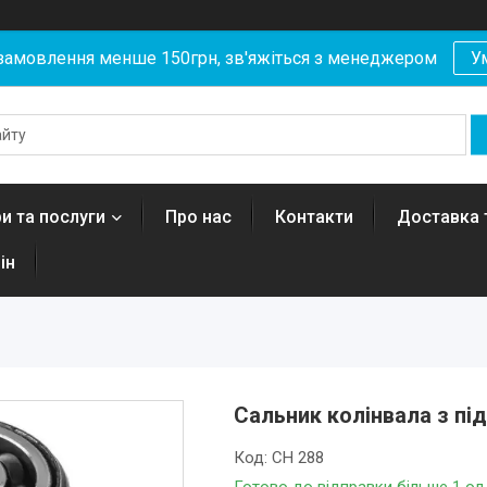
замовлення менше 150грн, зв'яжіться з менеджером
У
и та послуги
Про нас
Контакти
Доставка 
ін
Сальник колінвала з пі
Код:
CH 288