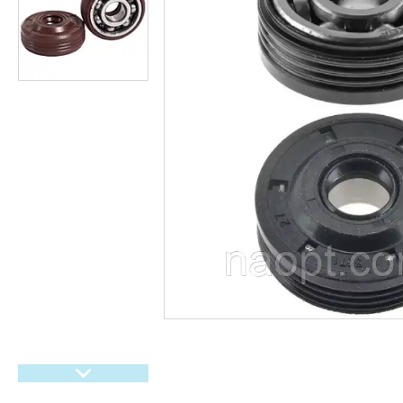
гіроббордів, E-Bike.
Велосипеди,
Електровелосипеди Самокати
Електросамокати
Велозапчастини. Велодетали.
Вело аксесуари. Вело
покришки. Вело камери. Вело
багажники. Вело світло.
Покришки і камери на дитячі
коляски
Мото покришки і камери
Садовий інвентар
Запчастини для
бензогенераторів
Ролики, Скейти, Пеніборди,
Гіроборди
Розпродаж тижня
М'які іграшки