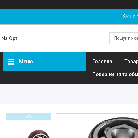
Якщо 
Na Opt
Меню
Головна
Товар
Повернення та обм
Товари та послуги
Акумуляторні збірки та
елементи 18650, 21700,
LiFePO4 гуртом від NaOpt
Power
Риболовля
Бензозапчастини
Запчастини та комплектуючі
для електротехніки, самокатів,