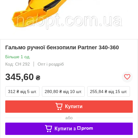
Гальмо ручної бензопили Partner 340-360
Більше 1 од.
Код: CH 292
Опт і роздріб
345,60
₴
312 ₴
від 5 шт.
280,80 ₴
від 10 шт.
255,84 ₴
від 15 шт.
Купити
або
Купити з