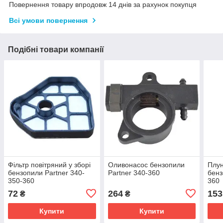
Повернення товару впродовж 14 днів за рахунок покупця
Всі умови повернення
Подібні товари компанії
Фільтр повітряний у зборі
Оливонасос бензопили
Плу
бензопили Partner 340-
Partner 340-360
бенз
350-360
360
72
264
153
₴
₴
Купити
Купити