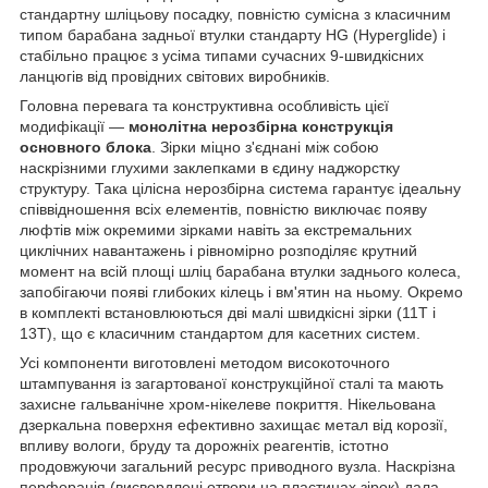
стандартну шліцьову посадку, повністю сумісна з класичним
типом барабана задньої втулки стандарту HG (Hyperglide) і
стабільно працює з усіма типами сучасних 9-швидкісних
ланцюгів від провідних світових виробників.
Головна перевага та конструктивна особливість цієї
модифікації —
монолітна нерозбірна конструкція
основного блока
. Зірки міцно з'єднані між собою
наскрізними глухими заклепками в єдину наджорстку
структуру. Така цілісна нерозбірна система гарантує ідеальну
співвідношення всіх елементів, повністю виключає появу
люфтів між окремими зірками навіть за екстремальних
циклічних навантажень і рівномірно розподіляє крутний
момент на всій площі шліц барабана втулки заднього колеса,
запобігаючи появі глибоких кілець і вм'ятин на ньому. Окремо
в комплекті встановлюються дві малі швидкісні зірки (11T і
13T), що є класичним стандартом для касетних систем.
Усі компоненти виготовлені методом високоточного
штампування із загартованої конструкційної сталі та мають
захисне гальванічне хром-нікелеве покриття. Нікельована
дзеркальна поверхня ефективно захищає метал від корозії,
впливу вологи, бруду та дорожніх реагентів, істотно
продовжуючи загальний ресурс приводного вузла. Наскрізна
перфорація (висвердлені отвори на пластинах зірок) дала