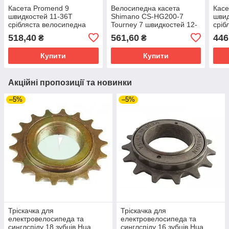
Касета Promend 9
Велосипедна касета
Касе
швидкостей 11-36T
Shimano CS-HG200-7
швид
срібляста велосипедна
Tourney 7 швидкостей 12-
сріб
розбірна на шліцах HG
28T, оригінальна касета
розб
518,40
561,60
446
₴
₴
дев'ятілимок. Розбірна
на велосипед Шимано
вісі
касета на 9 зірок Promen
Tri-
Купити
Купити
Акційні пропозиції та новинки
–5%
–5%
Тріскачка для
Тріскачка для
електровелосипеда та
електровелосипеда та
синглспіду 18 зубців Hua
синглспіду 16 зубців Hua