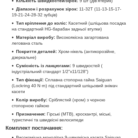
Кількість швидкостей/зірок:
9 шт (дів'ятерик)
Діапазон і розрахунок зірок:
11-32T (11-13-15-17-
19-21-24-28-32 зубців)
Тип кріплення до коліс:
Касетний (шліцьова посадка
на стандартний HG-барабан задньої втулки)
Матеріал виробу:
Високоякісна загартована
легована сталь
Покриття деталей:
Хром-нікель (антикорозійне,
дзеркальне)
Сумісність із ланцюгами:
9 швидкостей (
індустріальний стандарт 1/2"х11/128")
Тип фіксації:
Сплавна стопорна гайка Saiguan
(Lockring 40 N·m) під стандартний шліцьовий знімач
касети
Колір виробу:
Сріблястий (хром) з чорною
стопорною гайкою
Призначення:
Гірські (MTB), кроскантрі, міські,
туристичні та швидкісні велосипеди
Комплект постачання:
Високоміцна монолітна 9-швидкісна касета Saiguan