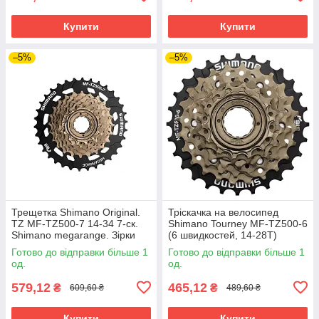
Купити
Купити
–5%
–5%
Трещетка Shimano Original.
Тріскачка на велосипед
TZ MF-TZ500-7 14-34 7-ск.
Shimano Tourney MF-TZ500-6
Shimano megarange. Зірки
(6 швидкостей, 14-28T)
для велосипеда. Трещетка
Shimano Tourney MF-TZ500-6
Готово до відправки більше 1
Готово до відправки більше 1
на велосипед.
(6 швидкостей 14-28T)
од.
од.
Оригінал
579,12
465,12
₴
₴
609,60 ₴
489,60 ₴
Купити
Купити