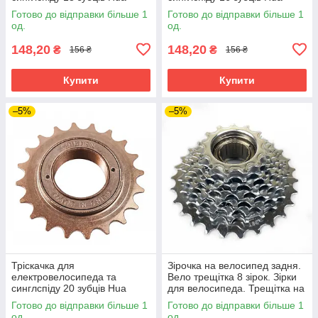
Yuan одинарна нарізна.
Yuan одинарна нарізна.
Готово до відправки більше 1
Готово до відправки більше 1
Фривіл золотистий для
Фривіл для
од.
од.
електробайка
електровелосипеда та байка
148,20
148,20
₴
₴
156 ₴
156 ₴
Купити
Купити
–5%
–5%
Тріскачка для
Зірочка на велосипед задня.
електровелосипеда та
Вело трещітка 8 зірок. Зірки
синглспіду 20 зубців Hua
для велосипеда. Трещітка на
Yuan одинарна нарізна.
велосипед.
Готово до відправки більше 1
Готово до відправки більше 1
Фривіл для електробайка та
од.
од.