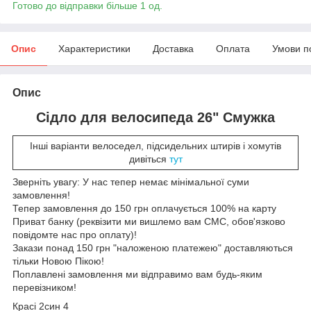
Готово до відправки більше 1 од.
Опис
Характеристики
Доставка
Оплата
Умови п
Опис
Сідло для велосипеда 26" Смужка
Інші варіанти велоседел, підсидельних штирів і хомутів
дивіться
тут
Зверніть увагу: У нас тепер немає мінімальної суми
замовлення!
Тепер замовлення до 150 грн оплачується 100% на карту
Приват банку (реквізити ми вишлемо вам СМС, обов'язково
повідомте нас про оплату)!
Закази понад 150 грн "наложеною платежею" доставляються
тільки Новою Пікою!
Поплавлені замовлення ми відправимо вам будь-яким
перевізником!
Красі 2син 4