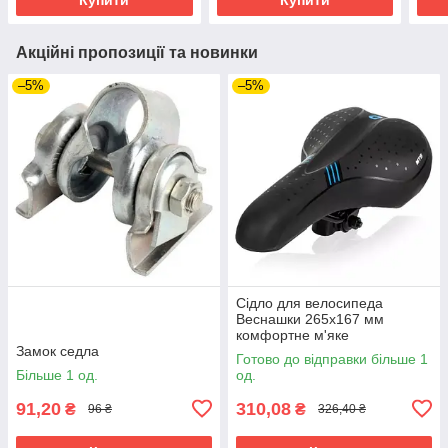
Акційні пропозиції та новинки
–5%
–5%
Сідло для велосипеда
Веснашки 265х167 мм
комфортне м'яке
Замок седла
велосипедне сидіння MTB
Готово до відправки більше 1
анатомічне
Більше 1 од.
од.
91,20
310,08
₴
₴
96 ₴
326,40 ₴