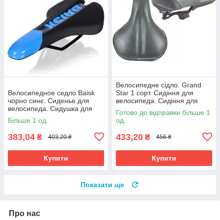
Велосипедне сідло. Grand
Велосипедное седло Baisk
Star 1 сорт. Сидіння для
чорно синє. Сиденье для
велосипеда. Сидіння для
велосипеда. Сидушка для
велосипеда. Сідло вело.
Готово до відправки більше 1
велосипеда. Седло вело.
Велоседло.
Більше 1 од.
од.
Велоседло.
383,04
433,20
₴
₴
403,20 ₴
456 ₴
Купити
Купити
Показати ще
Про нас