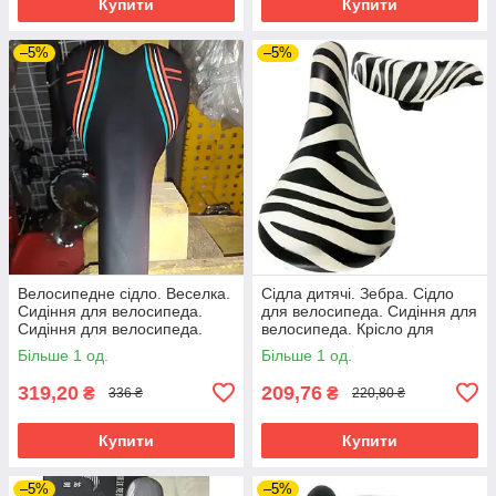
Купити
Купити
–5%
–5%
Велосипедне сідло. Веселка.
Сідла дитячі. Зебра. Сідло
Сидіння для велосипеда.
для велосипеда. Сидіння для
Сидіння для велосипеда.
велосипеда. Крісло для
Сідло вело. Велоседло.
велосипеда. Дитяча сидіння.
Більше 1 од.
Більше 1 од.
319,20
209,76
₴
₴
336 ₴
220,80 ₴
Купити
Купити
–5%
–5%