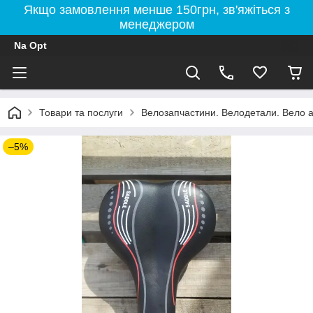
Якщо замовлення менше 150грн, зв'яжіться з
менеджером
Na Opt
Товари та послуги
Велозапчастини. Велодетали. Вело а
–5%