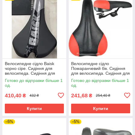
Велосипедне сідло Baisk
Велосипедне сідло
чорно сіре. Сидіння для
Помаранчевий бік. Сидіння
велосипеда. Сидіння для
для велосипеда. Сидіння для
велосипеда. Сідло вело.
велосипеда. Сідло вело.
Готово до відправки більше 1
Готово до відправки більше 1
Велоседло
Велоседло.
од.
од.
410,40
241,68
₴
₴
432 ₴
254,40 ₴
Купити
Купити
–5%
–5%