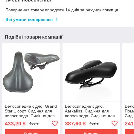
Повернення товару впродовж 14 днів за рахунок покупця
Всі умови повернення
Подібні товари компанії
Велосипедне сідло. Grand
Велосипедне сідло.
Вело
Star 1 сорт. Сидіння для
Aarkalins. Сидіння для
Пома
велосипеда. Сидіння для
велосипеда. Сидіння для
Сиді
велосипеда. Сідло вело.
велосипеда. Сідло вело.
Сиді
433,20
387,60
241
₴
₴
456 ₴
408 ₴
Велоседло.
Велоседло.
Сідл
Купити
Купити